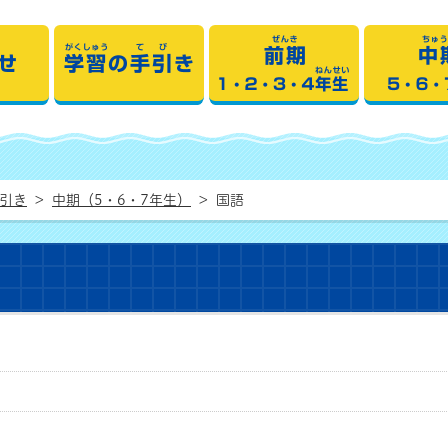
 学習の手引き
おしらせ
学習の手引き
前
手引き
>
中期（5・6・7年生）
>
国語