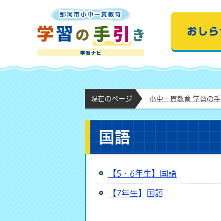
那珂市小中一貫教育
現在のページ
小中一貫教育 学習の
国語
【5・6年生】国語
【7年生】国語