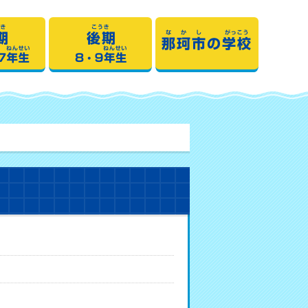
期1・2・3・4年生
中期5・6・7年生
後期8・9年生