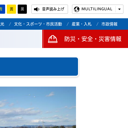
青
黄
黒
音声読み上げ
MULTILINGUAL
観光
文化・スポーツ・市民活動
産業・入札
市政情報
防災・安全・災害情報