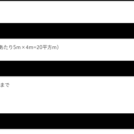
あたり5m×4m=20平方m）
日まで