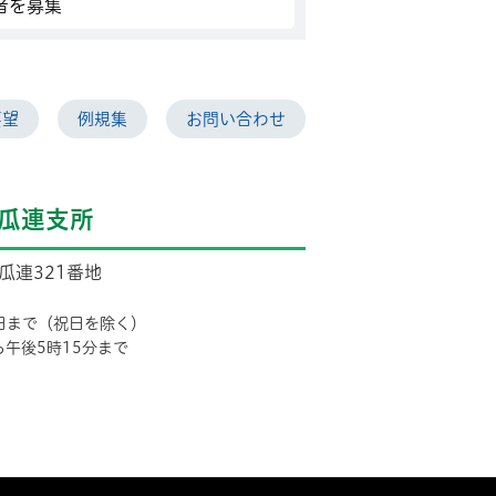
者を募集
要望
例規集
お問い合わせ
瓜連支所
市瓜連321番地
日まで（祝日を除く）
ら午後5時15分まで