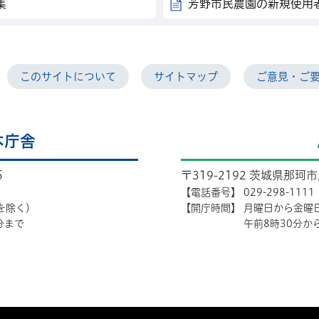
集
芳野市民農園の新規使用
このサイトについて
サイトマップ
ご意見・ご
本庁舎
5
〒319-2192 茨城県那珂
【電話番号】
029-298-1111
を除く）
【開庁時間】
月曜日から金曜
分まで
午前8時30分か