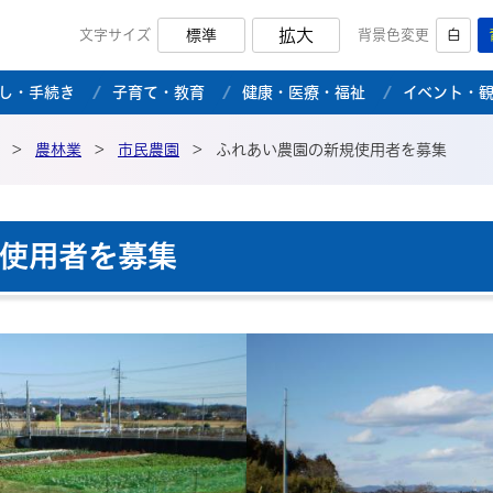
拡大
文字サイズ
標準
背景色変更
白
市公式ホームページ
し・手続き
子育て・教育
健康・医療・福祉
イベント・
>
農林業
>
市民農園
>
ふれあい農園の新規使用者を募集
使用者を募集