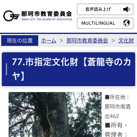
音声読み上げ
那珂市教育
MULTILINGUAL
現在の位置
ホーム
>
那珂市教育委員会
>
文化財
77.市指定文化財【蒼龍寺のカ
ヤ】
■所在地：
那珂市南酒
出462
■所有・
管理者：