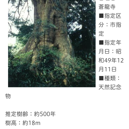
蒼龍寺
■指定区
分：市指
定
■指定年
月日：昭
和49年12
月11日
■種類：
天然記念
物
推定樹齢：約500年
樹高：約18m