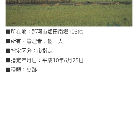
■所在地：那珂市額田南郷103他
■所有・管理者：個 人
■指定区分：市指定
■指定年月日：平成10年6月25日
■種類：史跡