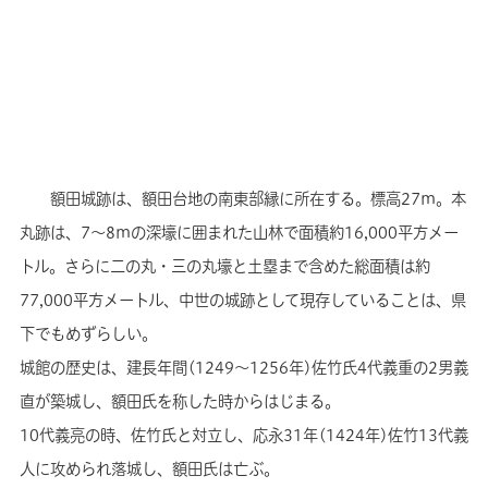
額田城跡は、額田台地の南東部縁に所在する。標高27m。本
丸跡は、7～8mの深壕に囲まれた山林で面積約16,000平方メー
トル。さらに二の丸・三の丸壕と土塁まで含めた総面積は約
77,000平方メートル、中世の城跡として現存していることは、県
下でもめずらしい。
城館の歴史は、建長年間(1249～1256年)佐竹氏4代義重の2男義
直が築城し、額田氏を称した時からはじまる。
10代義亮の時、佐竹氏と対立し、応永31年(1424年)佐竹13代義
人に攻められ落城し、額田氏は亡ぶ。