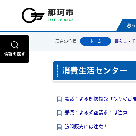
那珂
暮ら
現在の位置
ホーム
暮らし・手
情報を探す
消費生活センター
電話による郵便物受け取りの番
郵便による架空請求には注意！
訪問販売には注意！