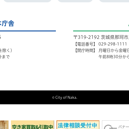
本庁舎
5
〒319-2192 茨城県那珂
【電話番号】
029-298-1111
を除く）
【開庁時間】
月曜日から金曜
分まで
午前8時30分か
© City of Naka.