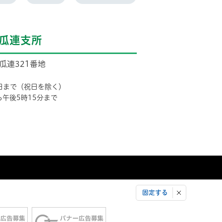
瓜連支所
市瓜連321番地
日まで（祝日を除く）
ら午後5時15分まで
固定する