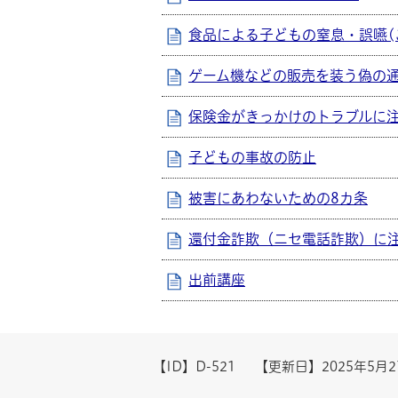
食品による子どもの窒息・誤嚥(
ゲーム機などの販売を装う偽の
保険金がきっかけのトラブルに
子どもの事故の防止
被害にあわないための8カ条
還付金詐欺（ニセ電話詐欺）に
出前講座
【ID】
D-521
【更新日】
2025年5月