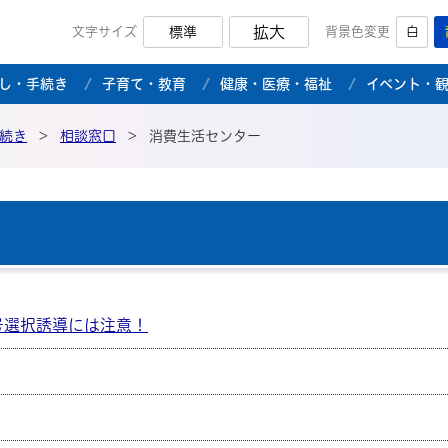
拡大
文字サイズ
標準
背景色変更
白
市公式ホームページ
し・手続き
子育て・教育
健康・医療・福祉
イベント・
続き
>
相談窓口
>
消費生活センター
号選択誘導には注意！