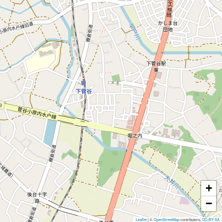
+
−
Leaflet
|
©
OpenStreetMap
contributors,
CC-BY-SA