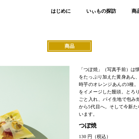
いぃ那珂いぃもの 那珂市特産品ブランド
はじめに
いぃもの探訪
商
商品
「つぼ焼」（写真手前）は
をたっぷり加えた黄身あん
時芋のオレンジあんの3種
をイメージした饅頭。とろ
ごと入れ、パイ生地で包み
から5代目へ。そして今新た
います。
つぼ焼
130 円（税込）