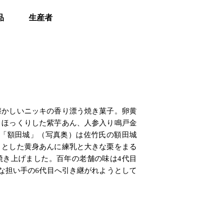
品
生産者
懐かしいニッキの香り漂う焼き菓子。卵黄
、ほっくりした紫芋あん、人参入り鳴戸金
。「額田城」（写真奥）は佐竹氏の額田城
りとした黄身あんに練乳と大きな栗をまる
焼き上げました。百年の老舗の味は4代目
な担い手の6代目へ引き継がれようとして