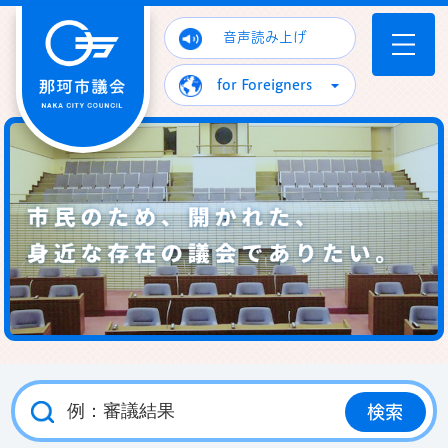
那珂市議会ホームページ
音声読み上げ
for Foreigners
市民