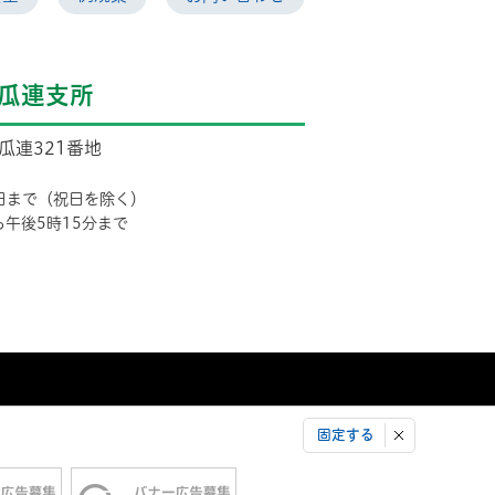
瓜連支所
市瓜連321番地
日まで（祝日を除く）
ら午後5時15分まで
固定する