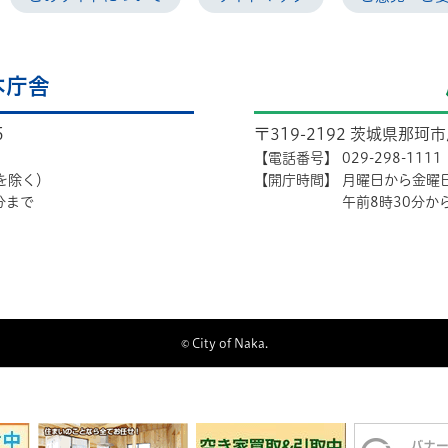
本庁舎
5
〒319-2192 茨城県那珂
【電話番号】
029-298-1111
を除く）
【開庁時間】
月曜日から金曜
分まで
午前8時30分か
© City of Naka.