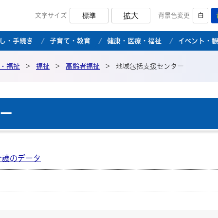
拡大
文字サイズ
標準
背景色変更
白
市公式ホームページ
し・手続き
子育て・教育
健康・医療・福祉
イベント・
・福祉
>
福祉
>
高齢者福祉
>
地域包括支援センター
ー
介護のデータ